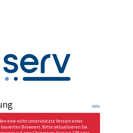
ung
Hilfe
den eine nicht unterstützte Version eines
asierten Browsers. Bitte aktualisieren Sie
rowser auf eine Chromium-Version 138 oder